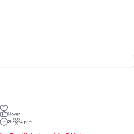
Moyen
2h
4 pers.