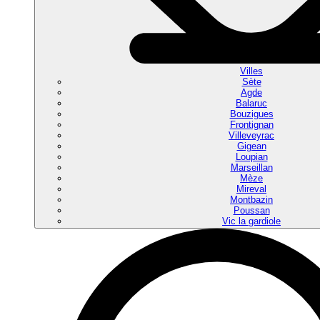
Villes
Sète
Agde
Balaruc
Bouzigues
Frontignan
Villeveyrac
Gigean
Loupian
Marseillan
Mèze
Mireval
Montbazin
Poussan
Vic la gardiole