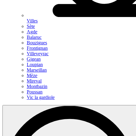
Villes
Sète
Agde
Balaruc
Bouzigues
Frontignan
Villeveyrac
Gigean
Loupian
Marseillan
Mèze
Mireval
Montbazin
Poussan
Vic la gardiole