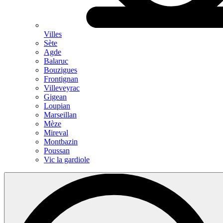
Villes
Sète
Agde
Balaruc
Bouzigues
Frontignan
Villeveyrac
Gigean
Loupian
Marseillan
Mèze
Mireval
Montbazin
Poussan
Vic la gardiole