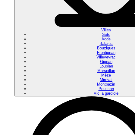
Villes
Sète
Agde
Balaruc
Bouzigues
Frontignan
Villeveyrac
Gigean
Loupian
Marseillan
Mèze
Mireval
Montbazin
Poussan
Vic la gardiole