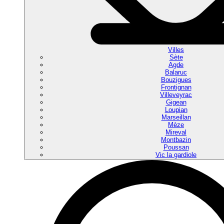
Villes
Sète
Agde
Balaruc
Bouzigues
Frontignan
Villeveyrac
Gigean
Loupian
Marseillan
Mèze
Mireval
Montbazin
Poussan
Vic la gardiole