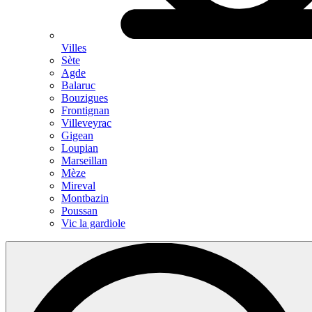
Villes
Sète
Agde
Balaruc
Bouzigues
Frontignan
Villeveyrac
Gigean
Loupian
Marseillan
Mèze
Mireval
Montbazin
Poussan
Vic la gardiole