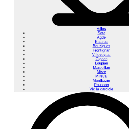
Villes
Sète
Agde
Balaruc
Bouzigues
Frontignan
Villeveyrac
Gigean
Loupian
Marseillan
Mèze
Mireval
Montbazin
Poussan
Vic la gardiole