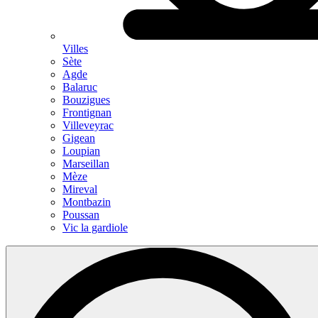
Villes
Sète
Agde
Balaruc
Bouzigues
Frontignan
Villeveyrac
Gigean
Loupian
Marseillan
Mèze
Mireval
Montbazin
Poussan
Vic la gardiole