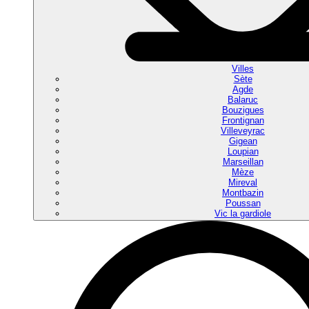
Villes
Sète
Agde
Balaruc
Bouzigues
Frontignan
Villeveyrac
Gigean
Loupian
Marseillan
Mèze
Mireval
Montbazin
Poussan
Vic la gardiole