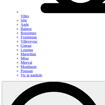
Villes
Sète
Agde
Balaruc
Bouzigues
Frontignan
Villeveyrac
Gigean
Loupian
Marseillan
Mèze
Mireval
Montbazin
Poussan
Vic la gardiole