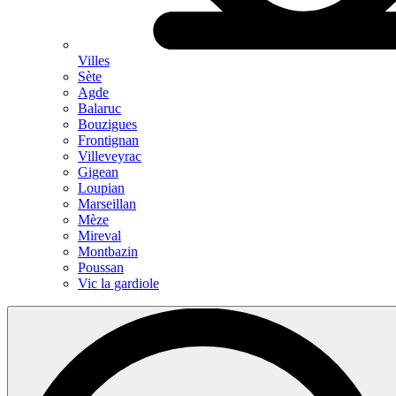
Villes
Sète
Agde
Balaruc
Bouzigues
Frontignan
Villeveyrac
Gigean
Loupian
Marseillan
Mèze
Mireval
Montbazin
Poussan
Vic la gardiole