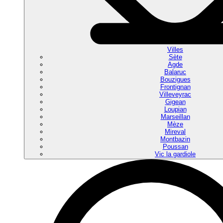
Villes
Sète
Agde
Balaruc
Bouzigues
Frontignan
Villeveyrac
Gigean
Loupian
Marseillan
Mèze
Mireval
Montbazin
Poussan
Vic la gardiole