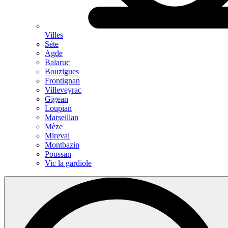
Villes
Sète
Agde
Balaruc
Bouzigues
Frontignan
Villeveyrac
Gigean
Loupian
Marseillan
Mèze
Mireval
Montbazin
Poussan
Vic la gardiole