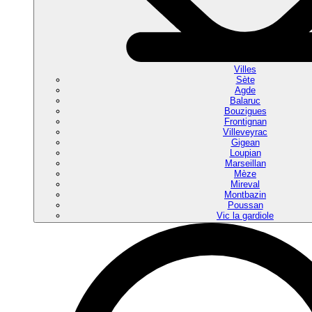
Villes
Sète
Agde
Balaruc
Bouzigues
Frontignan
Villeveyrac
Gigean
Loupian
Marseillan
Mèze
Mireval
Montbazin
Poussan
Vic la gardiole