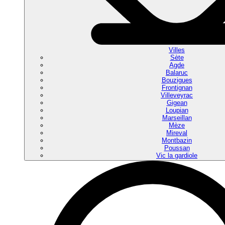
Villes
Sète
Agde
Balaruc
Bouzigues
Frontignan
Villeveyrac
Gigean
Loupian
Marseillan
Mèze
Mireval
Montbazin
Poussan
Vic la gardiole