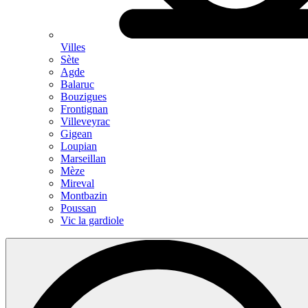
Villes
Sète
Agde
Balaruc
Bouzigues
Frontignan
Villeveyrac
Gigean
Loupian
Marseillan
Mèze
Mireval
Montbazin
Poussan
Vic la gardiole