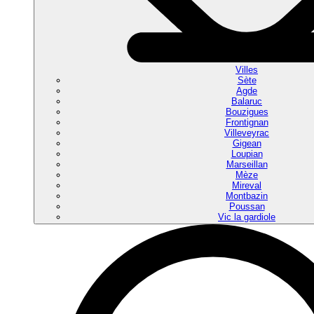
Villes
Sète
Agde
Balaruc
Bouzigues
Frontignan
Villeveyrac
Gigean
Loupian
Marseillan
Mèze
Mireval
Montbazin
Poussan
Vic la gardiole