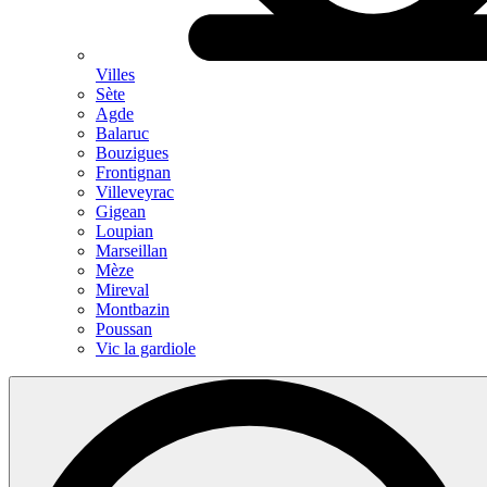
Villes
Sète
Agde
Balaruc
Bouzigues
Frontignan
Villeveyrac
Gigean
Loupian
Marseillan
Mèze
Mireval
Montbazin
Poussan
Vic la gardiole