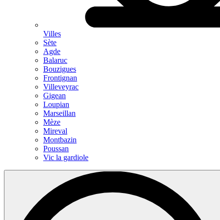
Villes
Sète
Agde
Balaruc
Bouzigues
Frontignan
Villeveyrac
Gigean
Loupian
Marseillan
Mèze
Mireval
Montbazin
Poussan
Vic la gardiole