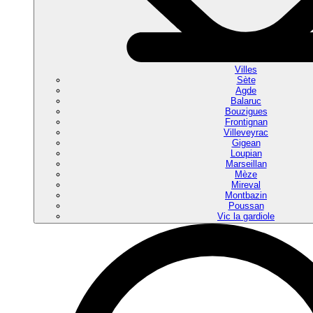
Villes
Sète
Agde
Balaruc
Bouzigues
Frontignan
Villeveyrac
Gigean
Loupian
Marseillan
Mèze
Mireval
Montbazin
Poussan
Vic la gardiole