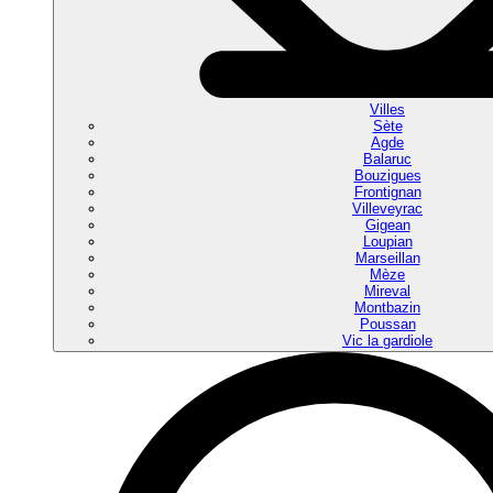
Villes
Sète
Agde
Balaruc
Bouzigues
Frontignan
Villeveyrac
Gigean
Loupian
Marseillan
Mèze
Mireval
Montbazin
Poussan
Vic la gardiole