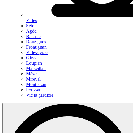
Villes
Sète
Agde
Balaruc
Bouzigues
Frontignan
Villeveyrac
Gigean
Loupian
Marseillan
Mèze
Mireval
Montbazin
Poussan
Vic la gardiole