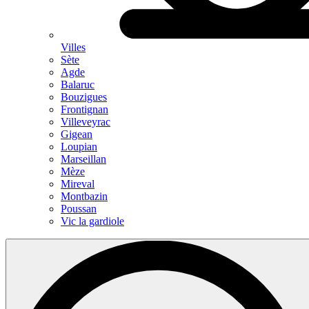
Villes
Sète
Agde
Balaruc
Bouzigues
Frontignan
Villeveyrac
Gigean
Loupian
Marseillan
Mèze
Mireval
Montbazin
Poussan
Vic la gardiole