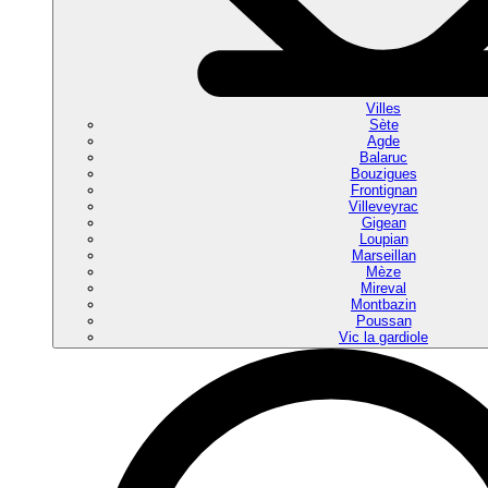
Villes
Sète
Agde
Balaruc
Bouzigues
Frontignan
Villeveyrac
Gigean
Loupian
Marseillan
Mèze
Mireval
Montbazin
Poussan
Vic la gardiole