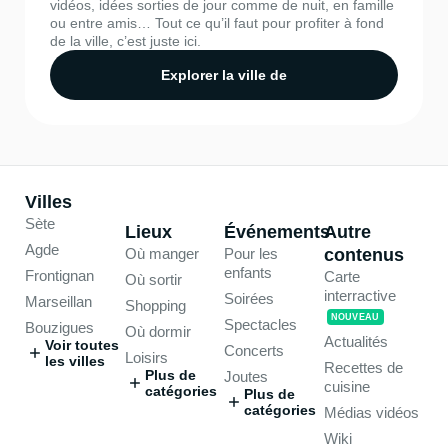
vidéos, idées sorties de jour comme de nuit, en famille
ou entre amis… Tout ce qu’il faut pour profiter à fond
de la ville, c’est juste ici.
Explorer la ville de
Villes
Sète
Lieux
Événements
Autre
Agde
Où manger
Pour les
contenus
enfants
Frontignan
Carte
Où sortir
interractive
Soirées
Marseillan
Shopping
NOUVEAU
Spectacles
Bouzigues
Où dormir
Actualités
Voir toutes
Concerts
Loisirs
les villes
Recettes de
Plus de
Joutes
cuisine
catégories
Plus de
catégories
Médias vidéos
Wiki